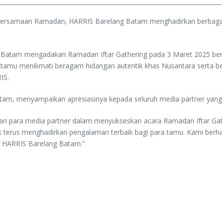
maan Ramadan, HARRIS Barelang Batam menghadirkan berbagai pro
g Batam mengadakan Ramadan Iftar Gathering pada 3 Maret 2025 bersa
 tamu menikmati beragam hidangan autentik khas Nusantara serta b
RIS.
am, menyampaikan apresiasinya kepada seluruh media partner yang te
ri para media partner dalam menyukseskan acara Ramadan Iftar Gathe
 terus menghadirkan pengalaman terbaik bagi para tamu. Kami be
g HARRIS Barelang Batam.”