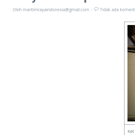
Oleh
maritimrayaindonesia@gmail.com
Tidak ada koment
Ket