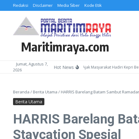
Lewati ke konten
Redaksi
Disclaimer
Media Siber
Kode Etik
Maritimraya.com
Jumat, Agustus 7,
Hot News
Kepala Kemenag Batam Ajak Masyarakat Hadiri Kepri Bershola
2026
Beranda
/
Berita Utama
/
HARRIS Barelang Batam Sambut Ramadan d
Berita Utama
HARRIS Barelang Bat
Staycation Spesial