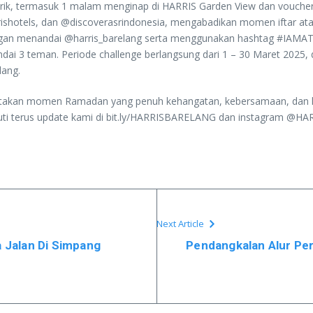
termasuk 1 malam menginap di HARRIS Garden View dan voucher F&
rrishotels, dan @discoverasrindonesia, mengabadikan momen iftar a
ngan menandai @harris_barelang serta menggunakan hashtag #IAMATH
ai 3 teman. Periode challenge berlangsung dari 1 – 30 Maret 2025
elang.
kan momen Ramadan yang penuh kehangatan, kebersamaan, dan kebah
kuti terus update kami di bit.ly/HARRISBARELANG dan instagram @HAR
Next Article
a Jalan Di Simpang
Pendangkalan Alur Per