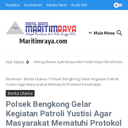
Lewati ke konten
Redaksi
Disclaimer
Media Siber
Kode Etik
Main Menu
Maritimraya.com
Hot News
Kepala Kemenag Batam Ajak Masyarakat Hadiri Kepri Bersholawat 3 
Beranda
/
Berita Utama
/
Polsek Bengkong Gelar Kegiatan Patroli
Yustisi Agar Masyarakat Mematuhi Protokol Kesehatan
Berita Utama
Polsek Bengkong Gelar
Kegiatan Patroli Yustisi Agar
Masyarakat Mematuhi Protokol