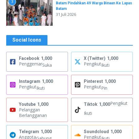
3
Batam Pindahkan 49 Warga Binaan Ke Lapas
Batam
31 Juli 2026
Social Icons
Facebook
1,000
X (Twitter)
1,000
Penggemar
Pengikut
Suka
Ikuti
Instagram
1,000
Pinterest
1,000
Pengikut
Pengikut
Ikuti
Pin
Pengikut
Youtube
1,000
Tiktok
1,000
Pelanggan
Ikuti
Berlangganan
Telegram
1,000
Soundcloud
1,000
Anggota
Pengikut
Gabung
Ikuti