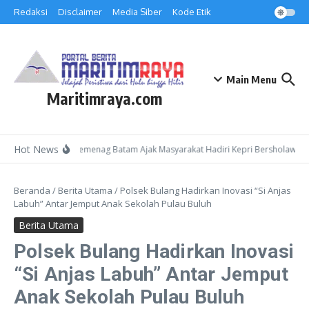
Lewati ke konten
Redaksi
Disclaimer
Media Siber
Kode Etik
Main Menu
Maritimraya.com
Hot News
Kepala Kemenag Batam Ajak Masyarakat Hadiri Kepri Bersholawat 3 
Beranda
/
Berita Utama
/
Polsek Bulang Hadirkan Inovasi “Si Anjas
Labuh” Antar Jemput Anak Sekolah Pulau Buluh
Berita Utama
Polsek Bulang Hadirkan Inovasi
“Si Anjas Labuh” Antar Jemput
Anak Sekolah Pulau Buluh