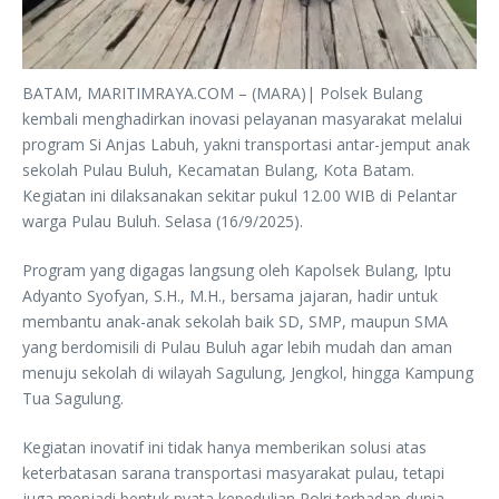
BATAM, MARITIMRAYA.COM – (MARA)| Polsek Bulang
kembali menghadirkan inovasi pelayanan masyarakat melalui
program Si Anjas Labuh, yakni transportasi antar-jemput anak
sekolah Pulau Buluh, Kecamatan Bulang, Kota Batam.
Kegiatan ini dilaksanakan sekitar pukul 12.00 WIB di Pelantar
warga Pulau Buluh. Selasa (16/9/2025).
Program yang digagas langsung oleh Kapolsek Bulang, Iptu
Adyanto Syofyan, S.H., M.H., bersama jajaran, hadir untuk
membantu anak-anak sekolah baik SD, SMP, maupun SMA
yang berdomisili di Pulau Buluh agar lebih mudah dan aman
menuju sekolah di wilayah Sagulung, Jengkol, hingga Kampung
Tua Sagulung.
Kegiatan inovatif ini tidak hanya memberikan solusi atas
keterbatasan sarana transportasi masyarakat pulau, tetapi
juga menjadi bentuk nyata kepedulian Polri terhadap dunia