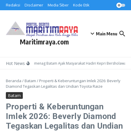
Lewati ke konten
Redaksi
Disclaimer
Media Siber
Kode Etik
Main Menu
Maritimraya.com
Hot News
Kepala Kemenag Batam Ajak Masyarakat Hadiri Kepri Bersholawat 3 d
Beranda
/
Batam
/
Properti & Keberuntungan Imlek 2026: Beverly
‎Diamond Tegaskan Legalitas dan Undian Toyota Raize
Batam
Properti & Keberuntungan
Imlek 2026: Beverly ‎Diamond
Tegaskan Legalitas dan Undian