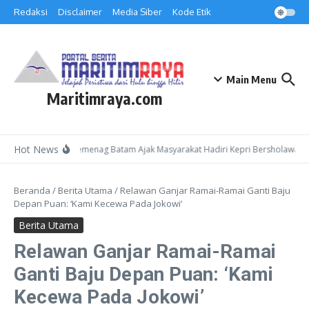
Lewati ke konten
Redaksi
Disclaimer
Media Siber
Kode Etik
Main Menu
Maritimraya.com
Hot News
Kepala Kemenag Batam Ajak Masyarakat Hadiri Kepri Bersholawat 3 
Beranda
/
Berita Utama
/
Relawan Ganjar Ramai-Ramai Ganti Baju
Depan Puan: ‘Kami Kecewa Pada Jokowi’
Berita Utama
Relawan Ganjar Ramai-Ramai
Ganti Baju Depan Puan: ‘Kami
Kecewa Pada Jokowi’