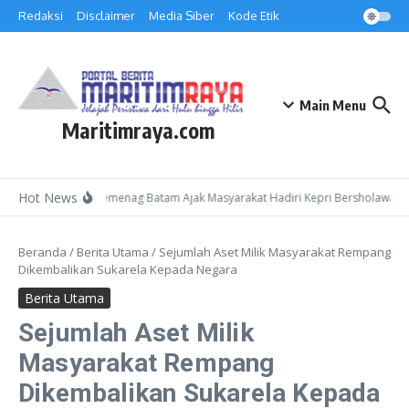
Lewati ke konten
Redaksi
Disclaimer
Media Siber
Kode Etik
Main Menu
Maritimraya.com
Hot News
Kepala Kemenag Batam Ajak Masyarakat Hadiri Kepri Bersholawat 3 
Beranda
/
Berita Utama
/
Sejumlah Aset Milik Masyarakat Rempang
Dikembalikan Sukarela Kepada Negara
Berita Utama
Sejumlah Aset Milik
Masyarakat Rempang
Dikembalikan Sukarela Kepada