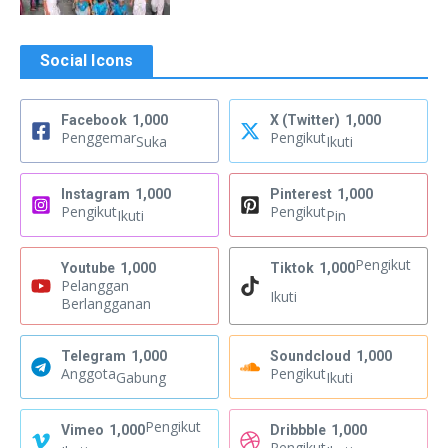
Social Icons
Facebook
1,000
X (Twitter)
1,000
Penggemar
Pengikut
Suka
Ikuti
Instagram
1,000
Pinterest
1,000
Pengikut
Pengikut
Ikuti
Pin
Pengikut
Youtube
1,000
Tiktok
1,000
Pelanggan
Ikuti
Berlangganan
Telegram
1,000
Soundcloud
1,000
Anggota
Pengikut
Gabung
Ikuti
Pengikut
Vimeo
1,000
Dribbble
1,000
Pengikut