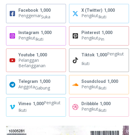
Facebook
1,000
X (Twitter)
1,000
Penggemar
Pengikut
Suka
Ikuti
Instagram
1,000
Pinterest
1,000
Pengikut
Pengikut
Ikuti
Pin
Pengikut
Youtube
1,000
Tiktok
1,000
Pelanggan
Ikuti
Berlangganan
Telegram
1,000
Soundcloud
1,000
Anggota
Pengikut
Gabung
Ikuti
Pengikut
Vimeo
1,000
Dribbble
1,000
Pengikut
Ikuti
Ikuti