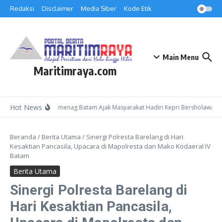
Lewati ke konten
Redaksi
Disclaimer
Media Siber
Kode Etik
Main Menu
Maritimraya.com
Hot News
Kepala Kemenag Batam Ajak Masyarakat Hadiri Kepri Bersholawat 3 d
Beranda
/
Berita Utama
/
Sinergi Polresta Barelang di Hari
Kesaktian Pancasila, Upacara di Mapolresta dan Mako Kodaeral IV
Batam
Berita Utama
Sinergi Polresta Barelang di
Hari Kesaktian Pancasila,