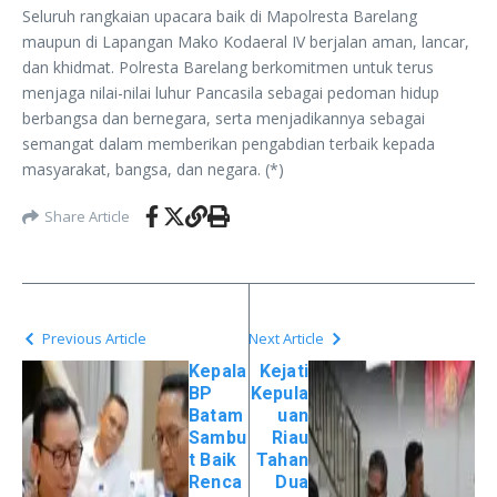
Seluruh rangkaian upacara baik di Mapolresta Barelang
maupun di Lapangan Mako Kodaeral IV berjalan aman, lancar,
dan khidmat. Polresta Barelang berkomitmen untuk terus
menjaga nilai-nilai luhur Pancasila sebagai pedoman hidup
berbangsa dan bernegara, serta menjadikannya sebagai
semangat dalam memberikan pengabdian terbaik kepada
masyarakat, bangsa, dan negara. (*)
Share Article
Previous Article
Next Article
Kepala
Kejati
BP
Kepula
Batam
uan
Sambu
Riau
t Baik
Tahan
Renca
Dua