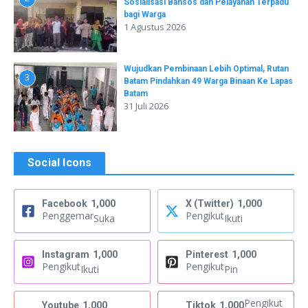
Sosialisasi Bansos dan Pelayanan Terpadu
bagi Warga
1 Agustus 2026
Wujudkan Pembinaan Lebih Optimal, Rutan
3
Batam Pindahkan 49 Warga Binaan Ke Lapas
Batam
31 Juli 2026
Social Icons
Facebook
1,000
X (Twitter)
1,000
Penggemar
Pengikut
Suka
Ikuti
Instagram
1,000
Pinterest
1,000
Pengikut
Pengikut
Ikuti
Pin
Pengikut
Youtube
1,000
Tiktok
1,000