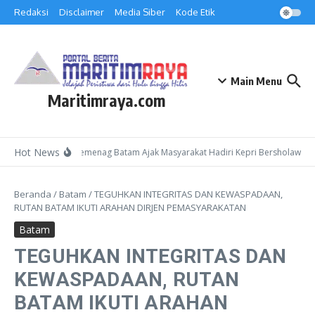
Lewati ke konten
Redaksi
Disclaimer
Media Siber
Kode Etik
Main Menu
Maritimraya.com
Hot News
Kepala Kemenag Batam Ajak Masyarakat Hadiri Kepri Bersholawat 3 
Beranda
/
Batam
/
TEGUHKAN INTEGRITAS DAN KEWASPADAAN,
RUTAN BATAM IKUTI ARAHAN DIRJEN PEMASYARAKATAN
Batam
TEGUHKAN INTEGRITAS DAN
KEWASPADAAN, RUTAN
BATAM IKUTI ARAHAN