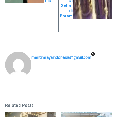
118
si
Sehat
di
Batam
maritimrayaindonesia@gmail.com
Related Posts