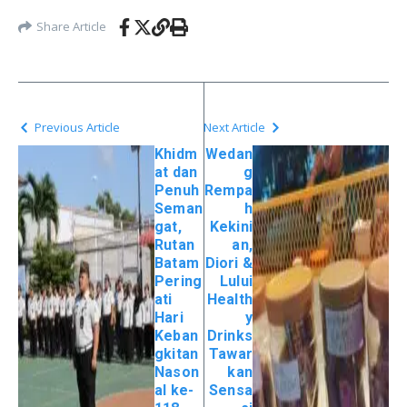
Share Article
Previous Article
Next Article
Khidm
Wedan
at dan
g
Penuh
Rempa
Seman
h
gat,
Kekini
Rutan
an,
Batam
Diori &
Pering
Lului
ati
Health
Hari
y
Keban
Drinks
gkitan
Tawar
Nason
kan
al ke-
Sensa