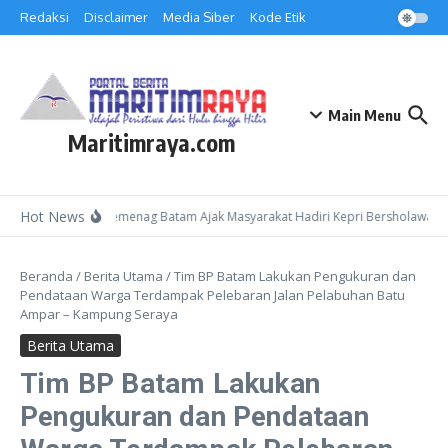
Lewati ke konten
Redaksi
Disclaimer
Media Siber
Kode Etik
Main Menu
Maritimraya.com
Hot News
Kepala Kemenag Batam Ajak Masyarakat Hadiri Kepri Bersholawat 3 
Beranda
/
Berita Utama
/
Tim BP Batam Lakukan Pengukuran dan
Pendataan Warga Terdampak Pelebaran Jalan Pelabuhan Batu
Ampar – Kampung Seraya
Berita Utama
Tim BP Batam Lakukan
Pengukuran dan Pendataan