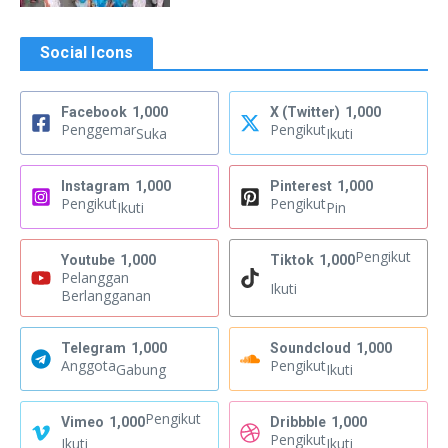
Social Icons
Facebook
1,000
X (Twitter)
1,000
Penggemar
Pengikut
Suka
Ikuti
Instagram
1,000
Pinterest
1,000
Pengikut
Pengikut
Ikuti
Pin
Pengikut
Youtube
1,000
Tiktok
1,000
Pelanggan
Ikuti
Berlangganan
Telegram
1,000
Soundcloud
1,000
Anggota
Pengikut
Gabung
Ikuti
Pengikut
Vimeo
1,000
Dribbble
1,000
Pengikut
Ikuti
Ikuti