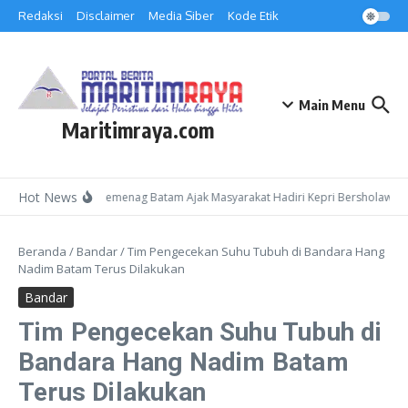
Lewati ke konten
Redaksi
Disclaimer
Media Siber
Kode Etik
Main Menu
Maritimraya.com
Hot News
Kepala Kemenag Batam Ajak Masyarakat Hadiri Kepri Bersholawat 3
Beranda
/
Bandar
/
Tim Pengecekan Suhu Tubuh di Bandara Hang
Nadim Batam Terus Dilakukan
Bandar
Tim Pengecekan Suhu Tubuh di
Bandara Hang Nadim Batam
Terus Dilakukan