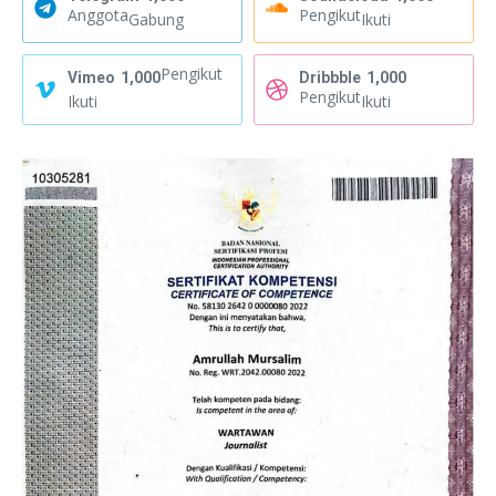
Anggota
Pengikut
Gabung
Ikuti
Pengikut
Vimeo
1,000
Dribbble
1,000
Pengikut
Ikuti
Ikuti