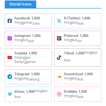
Social Icons
Facebook
1,000
X (Twitter)
1,000
Penggemar
Pengikut
Suka
Ikuti
Instagram
1,000
Pinterest
1,000
Pengikut
Pengikut
Ikuti
Pin
Pengikut
Youtube
1,000
Tiktok
1,000
Pelanggan
Ikuti
Berlangganan
Telegram
1,000
Soundcloud
1,000
Anggota
Pengikut
Gabung
Ikuti
Pengikut
Vimeo
1,000
Dribbble
1,000
Pengikut
Ikuti
Ikuti