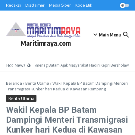
Lewati ke konten
Redaksi
Disclaimer
Media Siber
Kode Etik
Main Menu
Maritimraya.com
Hot News
Kepala Kemenag Batam Ajak Masyarakat Hadiri Kepri Bersholawat 3 
Beranda
/
Berita Utama
/
Wakil Kepala BP Batam Dampingi Menteri
Transmigrasi Kunker hari Kedua di Kawasan Rempang
Berita Utama
Wakil Kepala BP Batam
Dampingi Menteri Transmigrasi
Kunker hari Kedua di Kawasan