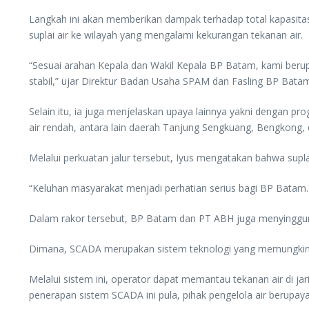
Langkah ini akan memberikan dampak terhadap total kapasitas su
suplai air ke wilayah yang mengalami kekurangan tekanan air.
“Sesuai arahan Kepala dan Wakil Kepala BP Batam, kami berup
stabil,” ujar Direktur Badan Usaha SPAM dan Fasling BP Bata
Selain itu, ia juga menjelaskan upaya lainnya yakni dengan p
air rendah, antara lain daerah Tanjung Sengkuang, Bengkong,
Melalui perkuatan jalur tersebut, Iyus mengatakan bahwa suplai
“Keluhan masyarakat menjadi perhatian serius bagi BP Batam. K
Dalam rakor tersebut, BP Batam dan PT ABH juga menyinggung
Dimana, SCADA merupakan sistem teknologi yang memungkinkan 
Melalui sistem ini, operator dapat memantau tekanan air di ja
penerapan sistem SCADA ini pula, pihak pengelola air berupaya