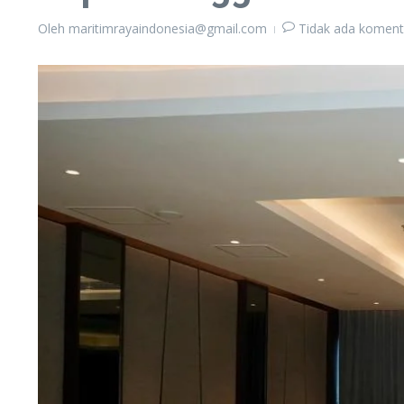
Oleh
maritimrayaindonesia@gmail.com
Tidak ada koment