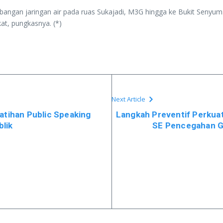
gan jaringan air pada ruas Sukajadi, M3G hingga ke Bukit Senyum. B
at, pungkasnya. (*)
Next Article
latihan Public Speaking
Langkah Preventif Perkuat
blik
SE Pencegahan Gra