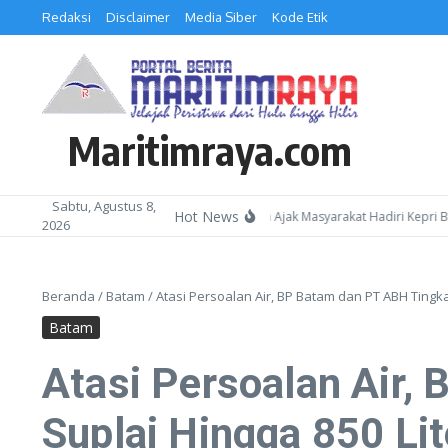
Lewati ke konten
Redaksi
Disclaimer
Media Siber
Kode Etik
Maritimraya.com
Sabtu, Agustus 8,
Hot News
Kepala Kemenag Batam Ajak Masyarakat Hadiri Kepri Bershola
2026
Beranda
/
Batam
/
Atasi Persoalan Air, BP Batam dan PT ABH Tingka
Batam
Atasi Persoalan Air,
Suplai Hingga 850 Lit