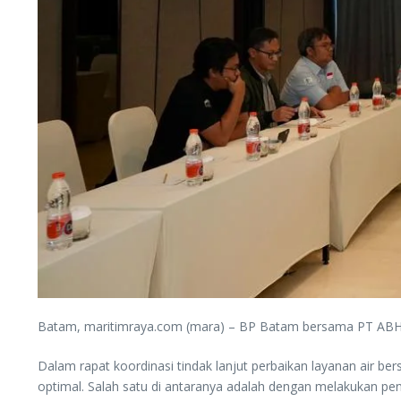
Batam, maritimraya.com (mara) – BP Batam bersama PT ABH 
Dalam rapat koordinasi tindak lanjut perbaikan layanan air b
optimal. Salah satu di antaranya adalah dengan melakukan penin