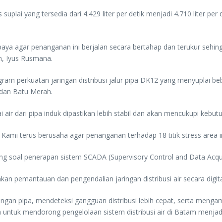
plai yang tersedia dari 4.429 liter per detik menjadi 4.710 liter per
aya agar penanganan ini berjalan secara bertahap dan terukur sehin
m, Iyus Rusmana.
rogram perkuatan jaringan distribusi jalur pipa DK12 yang menyuplai
 dan Batu Merah.
 air dari pipa induk dipastikan lebih stabil dan akan mencukupi kebu
ami terus berusaha agar penanganan terhadap 18 titik stress area ini 
 soal penerapan sistem SCADA (Supervisory Control and Data Acquis
pemantauan dan pengendalian jaringan distribusi air secara digital
ringan pipa, mendeteksi gangguan distribusi lebih cepat, serta menga
 untuk mendorong pengelolaan sistem distribusi air di Batam menjadi 