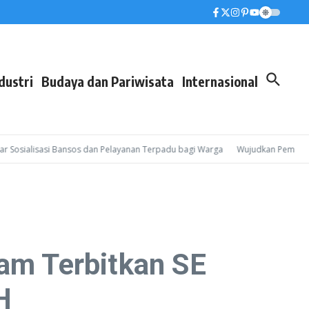
dustri
Budaya dan Pariwisata
Internasional
alisasi Bansos dan Pelayanan Terpadu bagi Warga
Wujudkan Pembinaan Lebi
tam Terbitkan SE
H