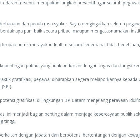
aran tersebut merupakan langkah preventif agar seluruh pegawai t
ederhanaan dan penuh rasa syukur. Saya mengingatkan seluruh pega
bentuk apa pun, baik secara pribadi maupun mengatasnamakan institu
imbau untuk merayakan Idulfitri secara sederhana, tidak berlebihan,
 kepentingan pribadi yang tidak berkaitan dengan tugas dan fungsi ke
ktik gratifikasi, pegawai diharapkan segera melaporkannya kepada Un
(SPI).
tensi gratifikasi di lingkungan BP Batam menjelang perayaan Idulfit
 ini menjadi bagian penting dalam menjaga kepercayaan publik se
g tinggi.
 berkaitan dengan jabatan dan berpotensi bertentangan dengan kewaj