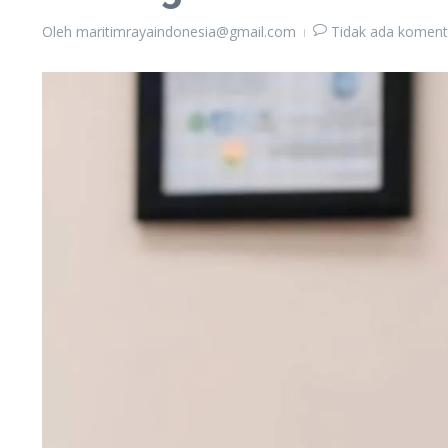
Oleh
maritimrayaindonesia@gmail.com
Tidak ada koment