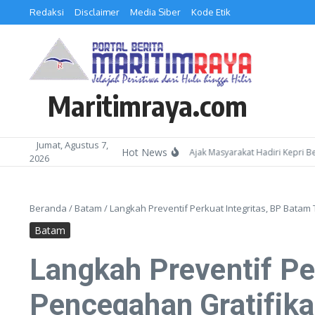
Lewati ke konten
Redaksi
Disclaimer
Media Siber
Kode Etik
Maritimraya.com
Jumat, Agustus 7,
Hot News
Kepala Kemenag Batam Ajak Masyarakat Hadiri Kepri Bersholaw
2026
Beranda
/
Batam
/
Langkah Preventif Perkuat Integritas, BP Batam T
Batam
Langkah Preventif Pe
Pencegahan Gratifikas