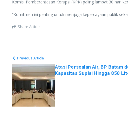
Komisi Pemberantasan Korupsi (KPK) paling lambat 30 hari kerja
“Komitmen ini penting untuk menjaga kepercayaan publik sekal
Share Article
Previous Article
Atasi Persoalan Air, BP Batam 
Kapasitas Suplai Hingga 850 Lit